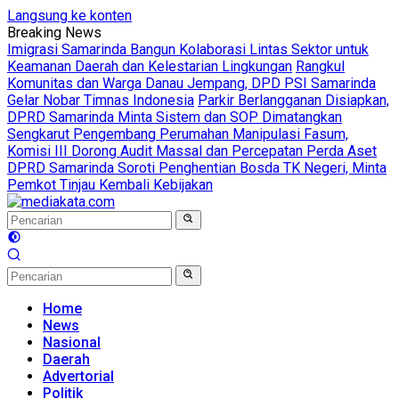
Langsung ke konten
Breaking News
Imigrasi Samarinda Bangun Kolaborasi Lintas Sektor untuk
Keamanan Daerah dan Kelestarian Lingkungan
Rangkul
Komunitas dan Warga Danau Jempang, DPD PSI Samarinda
Gelar Nobar Timnas Indonesia
Parkir Berlangganan Disiapkan,
DPRD Samarinda Minta Sistem dan SOP Dimatangkan
Sengkarut Pengembang Perumahan Manipulasi Fasum,
Komisi III Dorong Audit Massal dan Percepatan Perda Aset
DPRD Samarinda Soroti Penghentian Bosda TK Negeri, Minta
Pemkot Tinjau Kembali Kebijakan
Home
News
Nasional
Daerah
Advertorial
Politik