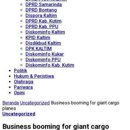
DPRD Samarinda
DPRD Bontang
Dispora Kaltim
DPRD Kab. Kutim
DPRD Kab. PPU
Diskominfo Kaltim
KPID Kaltim
Disdikbud Kaltim
DPK KALTIM
Diskominfo Kukar
Diskominfo PPU
Diskominfo Kab. Kutim
Politik
Hukum & Peristiwa
Olahraga
Pariwara
Opini
Beranda
Uncategorized
Business booming for giant cargo
planes
Uncategorized
Business booming for giant cargo