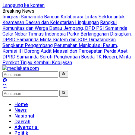
Langsung ke konten
Breaking News
Imigrasi Samarinda Bangun Kolaborasi Lintas Sektor untuk
Keamanan Daerah dan Kelestarian Lingkungan
Rangkul
Komunitas dan Warga Danau Jempang, DPD PSI Samarinda
Gelar Nobar Timnas Indonesia
Parkir Berlangganan Disiapkan,
DPRD Samarinda Minta Sistem dan SOP Dimatangkan
Sengkarut Pengembang Perumahan Manipulasi Fasum,
Komisi III Dorong Audit Massal dan Percepatan Perda Aset
DPRD Samarinda Soroti Penghentian Bosda TK Negeri, Minta
Pemkot Tinjau Kembali Kebijakan
Home
News
Nasional
Daerah
Advertorial
Politik