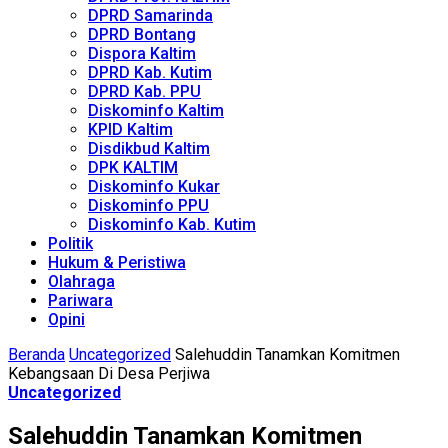
DPRD Samarinda
DPRD Bontang
Dispora Kaltim
DPRD Kab. Kutim
DPRD Kab. PPU
Diskominfo Kaltim
KPID Kaltim
Disdikbud Kaltim
DPK KALTIM
Diskominfo Kukar
Diskominfo PPU
Diskominfo Kab. Kutim
Politik
Hukum & Peristiwa
Olahraga
Pariwara
Opini
Beranda
Uncategorized
Salehuddin Tanamkan Komitmen
Kebangsaan Di Desa Perjiwa
Uncategorized
Salehuddin Tanamkan Komitmen