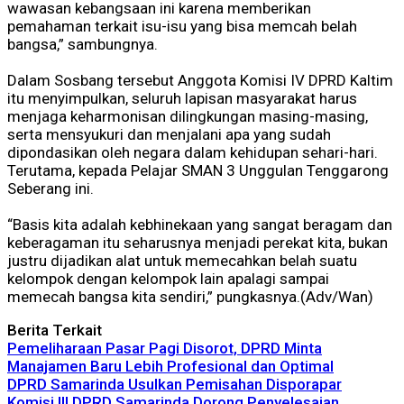
wawasan kebangsaan ini karena memberikan
pemahaman terkait isu-isu yang bisa memcah belah
bangsa,” sambungnya.
Dalam Sosbang tersebut Anggota Komisi IV DPRD Kaltim
itu menyimpulkan, seluruh lapisan masyarakat harus
menjaga keharmonisan dilingkungan masing-masing,
serta mensyukuri dan menjalani apa yang sudah
dipondasikan oleh negara dalam kehidupan sehari-hari.
Terutama, kepada Pelajar SMAN 3 Unggulan Tenggarong
Seberang ini.
“Basis kita adalah kebhinekaan yang sangat beragam dan
keberagaman itu seharusnya menjadi perekat kita, bukan
justru dijadikan alat untuk memecahkan belah suatu
kelompok dengan kelompok lain apalagi sampai
memecah bangsa kita sendiri,” pungkasnya.(Adv/Wan)
Berita Terkait
Pemeliharaan Pasar Pagi Disorot, DPRD Minta
Manajamen Baru Lebih Profesional dan Optimal
DPRD Samarinda Usulkan Pemisahan Disporapar
Komisi III DPRD Samarinda Dorong Penyelesaian