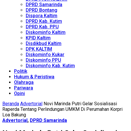
DPRD Samarinda
DPRD Bontang
Dispora Kaltim
DPRD Kab. Kutim
DPRD Kab. PPU
Diskominfo Kaltim
KPID Kaltim
Disdikbud Kaltim
DPK KALTIM
Diskominfo Kukar
Diskominfo PPU
Diskominfo Kab. Kutim
Politik
Hukum & Peristiwa
Olahraga
Pariwara
Opini
Beranda
Advertorial
Novi Marinda Putri Gelar Sosialisasi
Raperda Tentang Perlindungan UMKM Di Perumahan Korpri
Loa Bakung
Advertorial
,
DPRD Samarinda