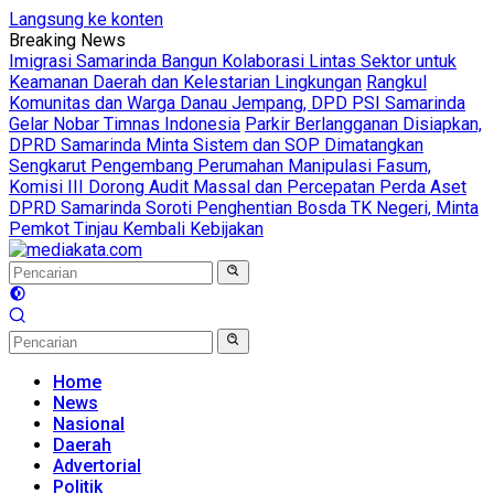
Langsung ke konten
Breaking News
Imigrasi Samarinda Bangun Kolaborasi Lintas Sektor untuk
Keamanan Daerah dan Kelestarian Lingkungan
Rangkul
Komunitas dan Warga Danau Jempang, DPD PSI Samarinda
Gelar Nobar Timnas Indonesia
Parkir Berlangganan Disiapkan,
DPRD Samarinda Minta Sistem dan SOP Dimatangkan
Sengkarut Pengembang Perumahan Manipulasi Fasum,
Komisi III Dorong Audit Massal dan Percepatan Perda Aset
DPRD Samarinda Soroti Penghentian Bosda TK Negeri, Minta
Pemkot Tinjau Kembali Kebijakan
Home
News
Nasional
Daerah
Advertorial
Politik