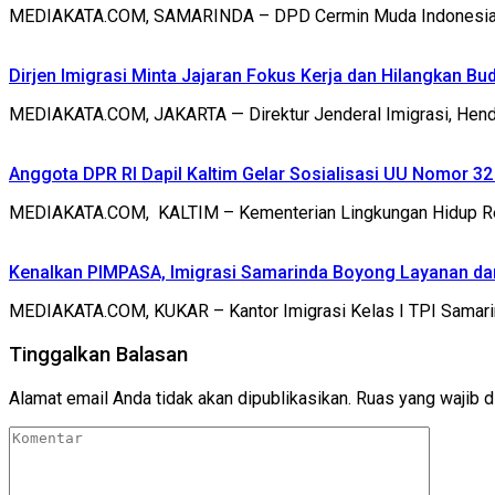
MEDIAKATA.COM, SAMARINDA – DPD Cermin Muda Indonesia Ka
Dirjen Imigrasi Minta Jajaran Fokus Kerja dan Hilangkan Bu
MEDIAKATA.COM, JAKARTA — Direktur Jenderal Imigrasi, Hendar
Anggota DPR RI Dapil Kaltim Gelar Sosialisasi UU Nomor 3
MEDIAKATA.COM, KALTIM – Kementerian Lingkungan Hidup Rep
Kenalkan PIMPASA, Imigrasi Samarinda Boyong Layanan d
MEDIAKATA.COM, KUKAR – Kantor Imigrasi Kelas I TPI Samar
Tinggalkan Balasan
Alamat email Anda tidak akan dipublikasikan.
Ruas yang wajib d