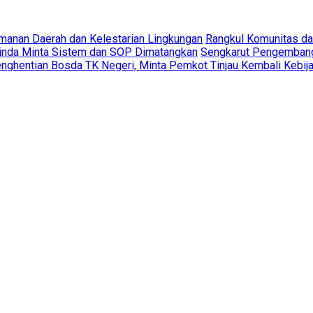
amanan Daerah dan Kelestarian Lingkungan
Rangkul Komunitas d
rinda Minta Sistem dan SOP Dimatangkan
Sengkarut Pengembang 
ghentian Bosda TK Negeri, Minta Pemkot Tinjau Kembali Kebij