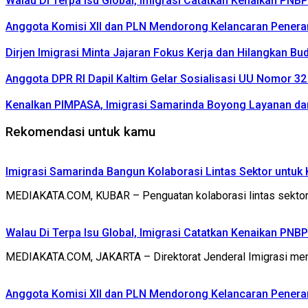
Walau Di Terpa Isu Global, Imigrasi Catatkan Kenaikan PNB
Anggota Komisi XII dan PLN Mendorong Kelancaran Penerang
Dirjen Imigrasi Minta Jajaran Fokus Kerja dan Hilangkan Bu
Anggota DPR RI Dapil Kaltim Gelar Sosialisasi UU Nomor 3
Kenalkan PIMPASA, Imigrasi Samarinda Boyong Layanan d
Rekomendasi untuk kamu
Imigrasi Samarinda Bangun Kolaborasi Lintas Sektor untu
MEDIAKATA.COM, KUBAR – Penguatan kolaborasi lintas sektor 
Walau Di Terpa Isu Global, Imigrasi Catatkan Kenaikan PNB
MEDIAKATA.COM, JAKARTA – Direktorat Jenderal Imigrasi men
Anggota Komisi XII dan PLN Mendorong Kelancaran Penerang