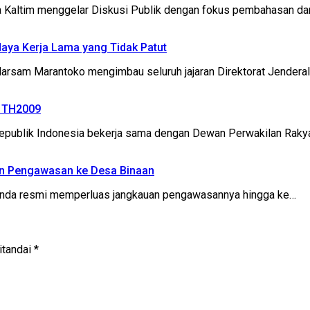
ltim menggelar Diskusi Publik dengan fokus pembahasan da
daya Kerja Lama yang Tidak Patut
sam Marantoko mengimbau seluruh jajaran Direktorat Jenderal (
2 TH2009
ublik Indonesia bekerja sama dengan Dewan Perwakilan Rakya
an Pengawasan ke Desa Binaan
inda resmi memperluas jangkauan pengawasannya hingga ke…
itandai
*