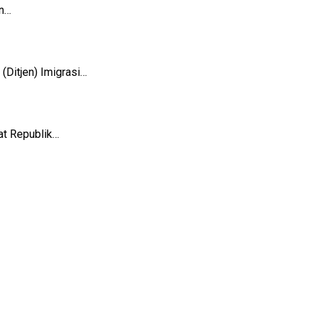
n…
Ditjen) Imigrasi…
t Republik…