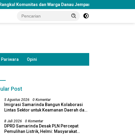
Warga Danau Jempang, DPD PSI Samarinda Gelar Nobar Timnas Ind
Pariwara
Opini
ular Post
5 Agustus 2026
0 Komentar
Imigrasi Samarinda Bangun Kolaborasi
Lintas Sektor untuk Keamanan Daerah dan
Kelestarian Lingkungan
8 Juli 2026
0 Komentar
DPRD Samarinda Desak PLN Percepat
Pemulihan Listrik, Helmi: Masyarakat