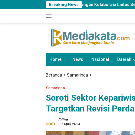
Langsung
asi Samarinda Bangun Kolaborasi Lintas Sektor untuk Keamanan Da
Breaking News
ke
konten
Home
News
Nasional
Daerah
Beranda
Samarinda
Samarinda
Soroti Sektor Kepariwis
Targetkan Revisi Perd
Editor
30 April 2024