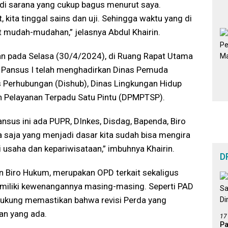
adi sarana yang cukup bagus menurut saya.
 kita tinggal sains dan uji. Sehingga waktu yang di
t mudah-mudahan,” jelasnya Abdul Khairin.
kan pada Selasa (30/4/2024), di Ruang Rapat Utama
, Pansus I telah menghadirkan Dinas Pemuda
s Perhubungan (Dishub), Dinas Lingkungan Hidup
 Pelayanan Terpadu Satu Pintu (DPMPTSP).
Pansus ini ada PUPR, DInkes, Disdag, Bapenda, Biro
a saja yang menjadi dasar kita sudah bisa mengira
i usaha dan kepariwisataan,” imbuhnya Khairin.
D
 Biro Hukum, merupakan OPD terkait sekaligus
memiliki kewenangannya masing-masing. Seperti PAD
ndukung memastikan bahwa revisi Perda yang
uan yang ada.
17
Pa