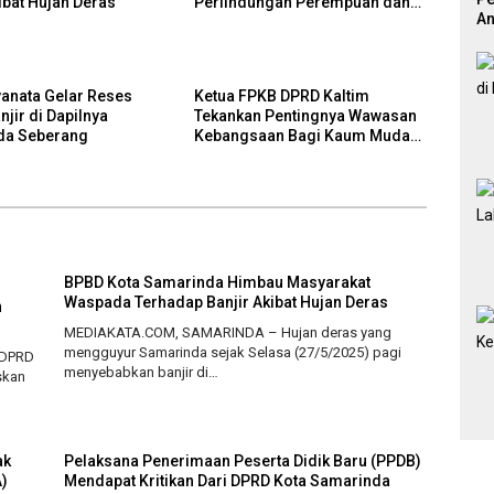
ibat Hujan Deras
Perlindungan Perempuan dan
An
Anak (PPA)
Pr
yanata Gelar Reses
Ketua FPKB DPRD Kaltim
jir di Dapilnya
Tekankan Pentingnya Wawasan
da Seberang
Kebangsaan Bagi Kaum Muda
Kaltim
BPBD Kota Samarinda Himbau Masyarakat
Waspada Terhadap Banjir Akibat Hujan Deras
n
MEDIAKATA.COM, SAMARINDA – Hujan deras yang
mengguyur Samarinda sejak Selasa (27/5/2025) pagi
 DPRD
menyebabkan banjir di…
skan
ak
Pelaksana Penerimaan Peserta Didik Baru (PPDB)
)
Mendapat Kritikan Dari DPRD Kota Samarinda