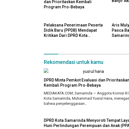
Banjir Ak
dan Prioritaskan Kembali
Program Pro-Bebaya
Pelaksana Penerimaan Peserta
Aris Mul
Didik Baru (PPDB) Mendapat
Pasca Ban
Kritikan Dari DPRD Kota
Samarin
Samarinda
Rekomendasi untuk kamu
DPRD Minta Pemkot Evaluasi dan Prioritaska
Kembali Program Pro-Bebaya
MEDIAKATA.COM, Samarinda — Anggota Komisi III
Kota Samarinda, Muhammad Yusrul Hana, menega
bahwa penyelenggaraan…
DPRD Kota Samarinda Menyoroti Tempat Lay
Huni Perlindungan Perempuan dan Anak (PPA