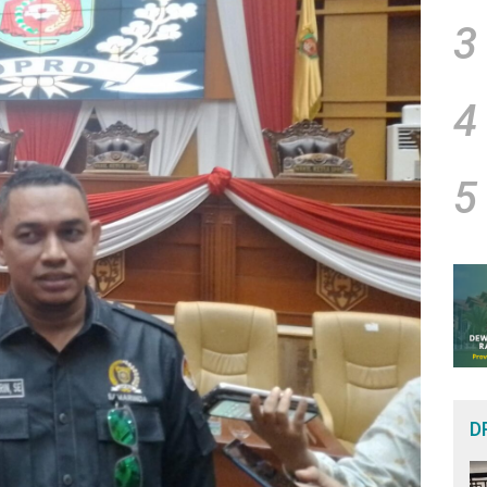
3
4
5
D