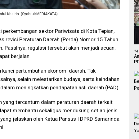
bdul Khairin. (Syahrul/MEDIAKATA)
i perkembangan sektor Pariwisata di Kota Tepian,
 revisi Peraturan Daerah (Perda) Nomor 15 Tahun
. Pasalnya, regulasi tersebut akan menjadi acuan,
14
pat berjalan.
An
PD
Ef
u kunci pertumbuhan ekonomi daerah. Tak
De
Pasalnya, selain melestarikan budaya, serta keindahan
ai dalam meningkatkan pendapatan asli daerah (PAD).
n yang tercantum dalam peraturan daerah terkait
 dapat membantu sekaligus mendukung setiap jenis
i yang jelaskan oleh Ketua Pansus I DPRD Samarinda
ni.