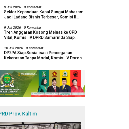
Jangan Lagi Dirugikan Pemadaman
9 Juli 2026
0 Komentar
Sektor Kepanduan Kapal Sungai Mahakam
Jadi Ladang Bisnis Terbesar, Komisi II
DPRD Samarinda Desak Revitalisasi
Potensi Maritim
9 Juli 2026
0 Komentar
Tren Anggaran Kosong Meluas ke OPD
Vital, Komisi IV DPRD Samarinda Siap
Bawa Temuan ke Banggar
10 Juli 2026
0 Komentar
DP2PA Siap Sosialisasi Pencegahan
Kekerasan Tanpa Modal, Komisi IV Dorong
Sinergi Lewat RT Pro Bebaya
PRD Prov. Kaltim