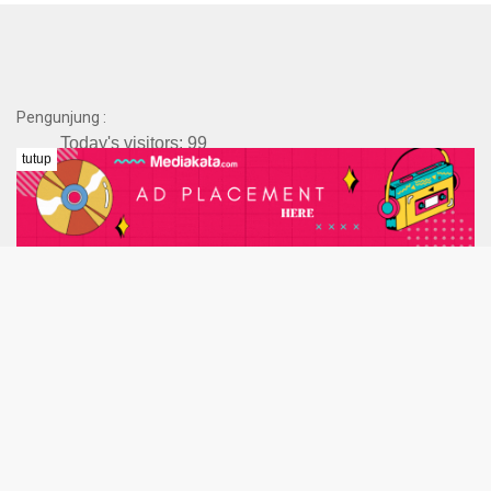
Pengunjung :
Today's visitors:
99
tutup
Today's page views: :
99
Total visitors :
98,980
Total page views:
104,998
Afiliasi
NOMOR : 300/REG-SMSI-KT/2025