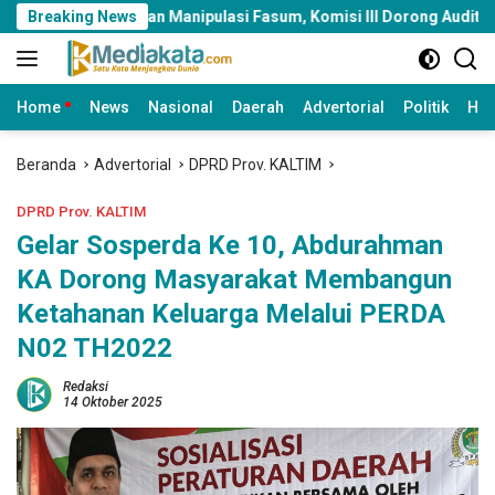
Langsung
mahan Manipulasi Fasum, Komisi III Dorong Audit Massal dan Per
Breaking News
ke
konten
Home
News
Nasional
Daerah
Advertorial
Politik
Huk
Beranda
Advertorial
DPRD Prov. KALTIM
DPRD Prov. KALTIM
Gelar Sosperda Ke 10, Abdurahman
KA Dorong Masyarakat Membangun
Ketahanan Keluarga Melalui PERDA
N02 TH2022
Redaksi
14 Oktober 2025