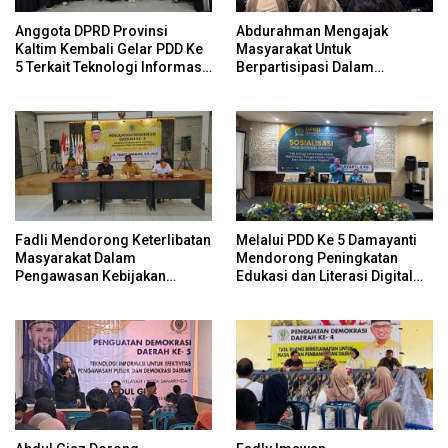
Anggota DPRD Provinsi
Abdurahman Mengajak
Kaltim Kembali Gelar PDD Ke
Masyarakat Untuk
5 Terkait Teknologi Informasi
Berpartisipasi Dalam
Untuk Efektivitas Pengawasan
Pengawasan Kebijakan
Publik Dan Demokrasi Daerah
Pemerintah Melalui Sistem
Platform Digital
Fadli Mendorong Keterlibatan
Melalui PDD Ke 5 Damayanti
Masyarakat Dalam
Mendorong Peningkatan
Pengawasan Kebijakan
Edukasi dan Literasi Digital
Pemerintah Yang Berbasis
Bagi Masyarakat
Digital