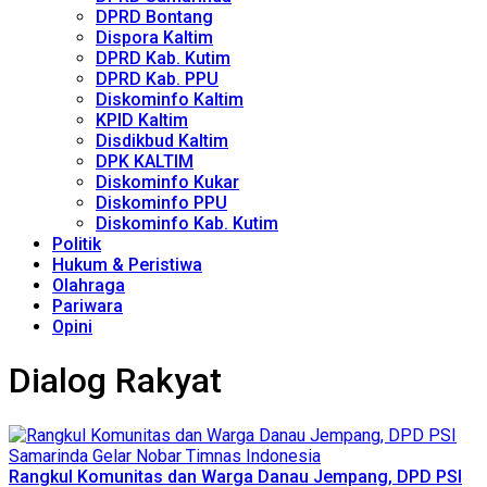
DPRD Bontang
Dispora Kaltim
DPRD Kab. Kutim
DPRD Kab. PPU
Diskominfo Kaltim
KPID Kaltim
Disdikbud Kaltim
DPK KALTIM
Diskominfo Kukar
Diskominfo PPU
Diskominfo Kab. Kutim
Politik
Hukum & Peristiwa
Olahraga
Pariwara
Opini
Dialog Rakyat
Rangkul Komunitas dan Warga Danau Jempang, DPD PSI