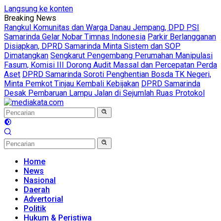
Langsung ke konten
Breaking News
Rangkul Komunitas dan Warga Danau Jempang, DPD PSI
Samarinda Gelar Nobar Timnas Indonesia
Parkir Berlangganan
Disiapkan, DPRD Samarinda Minta Sistem dan SOP
Dimatangkan
Sengkarut Pengembang Perumahan Manipulasi
Fasum, Komisi III Dorong Audit Massal dan Percepatan Perda
Aset
DPRD Samarinda Soroti Penghentian Bosda TK Negeri,
Minta Pemkot Tinjau Kembali Kebijakan
DPRD Samarinda
Desak Pembaruan Lampu Jalan di Sejumlah Ruas Protokol
Home
News
Nasional
Daerah
Advertorial
Politik
Hukum & Peristiwa