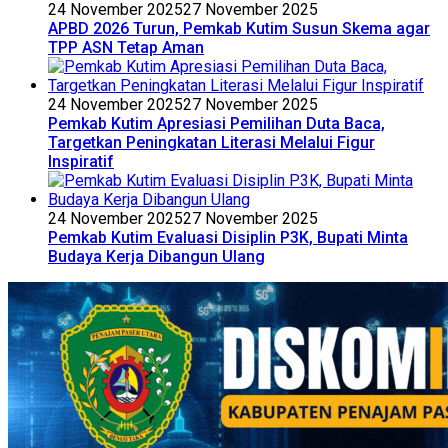
24 November 2025
27 November 2025
APBD 2026 Turun, Pemkab Kutim Susun Skema agar
TPP ASN Tetap Aman
24 November 2025
27 November 2025
Pemkab Kutim Apresiasi Pemilihan Duta Baca,
Targetkan Peningkatan Literasi Melalui Figur
Inspiratif
24 November 2025
27 November 2025
Pemkab Kutim Evaluasi Disiplin P3K, Bupati Minta
Budaya Kerja Dibangun Ulang