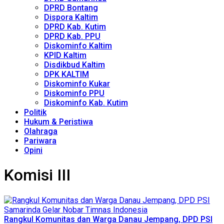
DPRD Bontang
Dispora Kaltim
DPRD Kab. Kutim
DPRD Kab. PPU
Diskominfo Kaltim
KPID Kaltim
Disdikbud Kaltim
DPK KALTIM
Diskominfo Kukar
Diskominfo PPU
Diskominfo Kab. Kutim
Politik
Hukum & Peristiwa
Olahraga
Pariwara
Opini
Komisi III
Rangkul Komunitas dan Warga Danau Jempang, DPD PSI