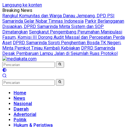
Langsung ke konten
Breaking News
Rangkul Komunitas dan Warga Danau Jempang, DPD PSI
Samarinda Gelar Nobar Timnas Indonesia
Parkir Berlangganan
Disiapkan, DPRD Samarinda Minta Sistem dan SOP
Dimatangkan
Sengkarut Pengembang Perumahan Manipulasi
Fasum, Komisi III Dorong Audit Massal dan Percepatan Perda
Aset
DPRD Samarinda Soroti Penghentian Bosda TK Negeri,
Minta Pemkot Tinjau Kembali Kebijakan
DPRD Samarinda
Desak Pembaruan Lampu Jalan di Sejumlah Ruas Protokol
Home
News
Nasional
Daerah
Advertorial
Politik
Hukum & Peristiwa