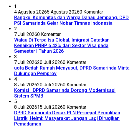
1
4 Agustus 2026
5 Agustus 2026
0 Komentar
Rangkul Komunitas dan Warga Danau Jempang, DPD
PSI Samarinda Gelar Nobar Timnas Indonesia
2
7 Juli 2026
0 Komentar
Walau Di Terpa Isu Global, Imigrasi Catatkan
Kenaikan PNBP 6.42% dari Sektor Visa pada
Semester I Tahun 2026
3
7 Juli 2026
20 Juli 2026
0 Komentar
uota Bedah Rumah Menyusut, DPRD Samarinda Minta
Dukungan Pemprov
4
8 Juli 2026
20 Juli 2026
0 Komentar
Komisi I DPRD Samarinda Dorong Modernisasi
Sistem SPMB
5
8 Juli 2026
15 Juli 2026
0 Komentar
DPRD Samarinda Desak PLN Percepat Pemulihan
Listrik, Helmi: Masyarakat Jangan Lagi Dirugikan
Pemadaman