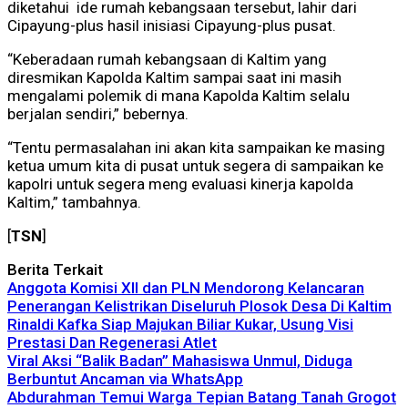
diketahui ide rumah kebangsaan tersebut, lahir dari
Cipayung-plus hasil inisiasi Cipayung-plus pusat.
“Keberadaan rumah kebangsaan di Kaltim yang
diresmikan Kapolda Kaltim sampai saat ini masih
mengalami polemik di mana Kapolda Kaltim selalu
berjalan sendiri,” bebernya.
“Tentu permasalahan ini akan kita sampaikan ke masing
ketua umum kita di pusat untuk segera di sampaikan ke
kapolri untuk segera meng evaluasi kinerja kapolda
Kaltim,” tambahnya.
[
TSN
]
Berita Terkait
Anggota Komisi XII dan PLN Mendorong Kelancaran
Penerangan Kelistrikan Diseluruh Plosok Desa Di Kaltim
Rinaldi Kafka Siap Majukan Biliar Kukar, Usung Visi
Prestasi Dan Regenerasi Atlet
Viral Aksi “Balik Badan” Mahasiswa Unmul, Diduga
Berbuntut Ancaman via WhatsApp
Abdurahman Temui Warga Tepian Batang Tanah Grogot