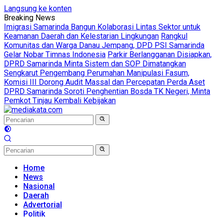
Langsung ke konten
Breaking News
Imigrasi Samarinda Bangun Kolaborasi Lintas Sektor untuk
Keamanan Daerah dan Kelestarian Lingkungan
Rangkul
Komunitas dan Warga Danau Jempang, DPD PSI Samarinda
Gelar Nobar Timnas Indonesia
Parkir Berlangganan Disiapkan,
DPRD Samarinda Minta Sistem dan SOP Dimatangkan
Sengkarut Pengembang Perumahan Manipulasi Fasum,
Komisi III Dorong Audit Massal dan Percepatan Perda Aset
DPRD Samarinda Soroti Penghentian Bosda TK Negeri, Minta
Pemkot Tinjau Kembali Kebijakan
Home
News
Nasional
Daerah
Advertorial
Politik