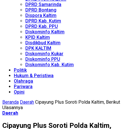
DPRD Samarinda
DPRD Bontang
Dispora Kaltim
DPRD Kab. Kutim
DPRD Kab. PPU
Diskominfo Kaltim
KPID Kaltim
Disdikbud Kaltim
DPK KALTIM
Diskominfo Kukar
Diskominfo PPU
Diskominfo Kab. Kutim
Politik
Hukum & Peristiwa
Olahraga
Pariwara
Opini
Beranda
Daerah
Cipayung Plus Soroti Polda Kaltim, Berikut
Ulasannya
Daerah
Cipayung Plus Soroti Polda Kaltim,