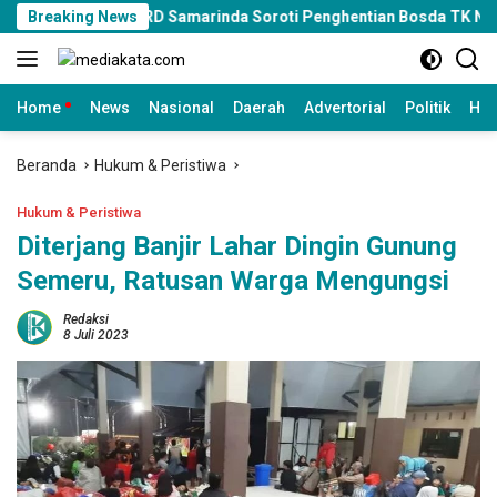
Langsung
DPRD Samarinda Soroti Penghentian Bosda TK Negeri, Minta Pe
Breaking News
ke
konten
Home
News
Nasional
Daerah
Advertorial
Politik
Huk
Beranda
Hukum & Peristiwa
Hukum & Peristiwa
Diterjang Banjir Lahar Dingin Gunung
Semeru, Ratusan Warga Mengungsi
Redaksi
8 Juli 2023