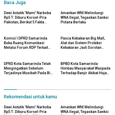
Baca Juga
Dewi Astutik ‘Mami’ Narkoba
Amankan WNI Melindungi
Rp5 T: Diburu Korsel-Pria
WNA Ilegal, Tegaskan Sanksi
Pakistan, Berikut 5 Fakta
Pidana Berlaku
Menariknya
Komisi I DPRD Samarinda
Pasca Kebakaran Big Mall,
Buka Ruang Komunikasi
Alat dan Sistem Proteksi
Melalui Forum RDP Terkait
Kebakaran Jadi Sorotan
Status Lahan
DPRD Kota Samarinda
DPRD Kota Samarinda Telah
BPBD Kota Samarinda
Mengingatkan Sebelum
Himbau Masyarakat Waspada
Terjadinya Musibah Pada Big
Terhadap Banjir Akibat Hujan
Mall
Deras
Rekomendasi untuk kamu
Dewi Astutik ‘Mami’ Narkoba
Amankan WNI Melindungi
Rp5 T: Diburu Korsel-Pria
WNA Ilegal, Tegaskan Sanksi