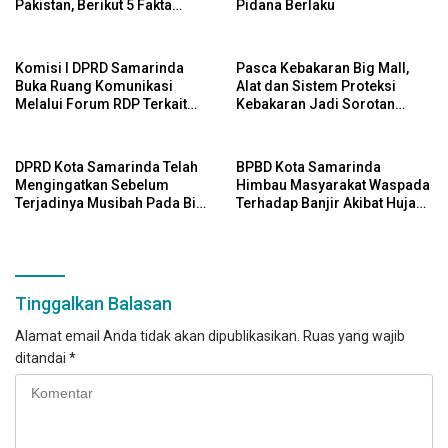
Pakistan, Berikut 5 Fakta
Pidana Berlaku
Menariknya
Komisi I DPRD Samarinda
Pasca Kebakaran Big Mall,
Buka Ruang Komunikasi
Alat dan Sistem Proteksi
Melalui Forum RDP Terkait
Kebakaran Jadi Sorotan
Status Lahan
DPRD Kota Samarinda
DPRD Kota Samarinda Telah
BPBD Kota Samarinda
Mengingatkan Sebelum
Himbau Masyarakat Waspada
Terjadinya Musibah Pada Big
Terhadap Banjir Akibat Hujan
Mall
Deras
Tinggalkan Balasan
Alamat email Anda tidak akan dipublikasikan.
Ruas yang wajib
ditandai
*