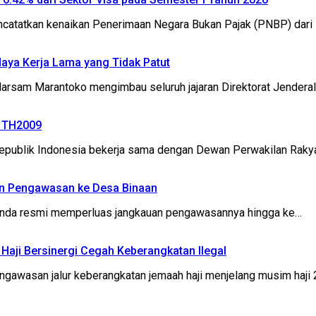
catatkan kenaikan Penerimaan Negara Bukan Pajak (PNBP) dari 
daya Kerja Lama yang Tidak Patut
sam Marantoko mengimbau seluruh jajaran Direktorat Jenderal (
2 TH2009
ublik Indonesia bekerja sama dengan Dewan Perwakilan Rakya
an Pengawasan ke Desa Binaan
inda resmi memperluas jangkauan pengawasannya hingga ke…
n Haji Bersinergi Cegah Keberangkatan Ilegal
asan jalur keberangkatan jemaah haji menjelang musim haji 