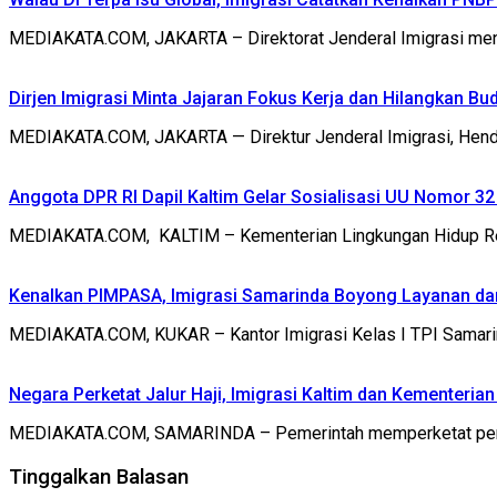
MEDIAKATA.COM, JAKARTA – Direktorat Jenderal Imigrasi men
Dirjen Imigrasi Minta Jajaran Fokus Kerja dan Hilangkan Bu
MEDIAKATA.COM, JAKARTA — Direktur Jenderal Imigrasi, Hendar
Anggota DPR RI Dapil Kaltim Gelar Sosialisasi UU Nomor 3
MEDIAKATA.COM, KALTIM – Kementerian Lingkungan Hidup Rep
Kenalkan PIMPASA, Imigrasi Samarinda Boyong Layanan d
MEDIAKATA.COM, KUKAR – Kantor Imigrasi Kelas I TPI Samar
Negara Perketat Jalur Haji, Imigrasi Kaltim dan Kementeria
MEDIAKATA.COM, SAMARINDA – Pemerintah memperketat pengaw
Tinggalkan Balasan