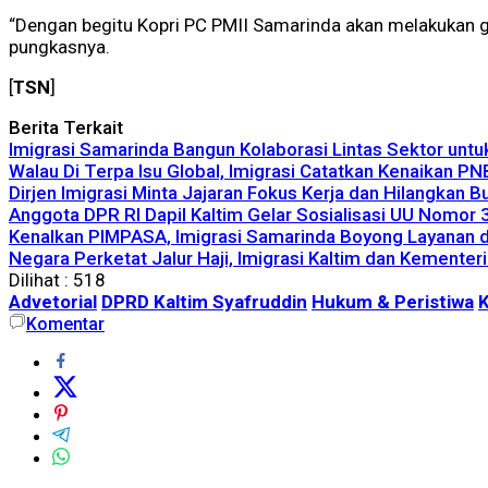
“Dengan begitu Kopri PC PMII Samarinda akan melakukan 
pungkasnya.
[
TSN
]
Berita Terkait
Imigrasi Samarinda Bangun Kolaborasi Lintas Sektor unt
Walau Di Terpa Isu Global, Imigrasi Catatkan Kenaikan P
Dirjen Imigrasi Minta Jajaran Fokus Kerja dan Hilangkan 
Anggota DPR RI Dapil Kaltim Gelar Sosialisasi UU Nomor
Kenalkan PIMPASA, Imigrasi Samarinda Boyong Layanan 
Negara Perketat Jalur Haji, Imigrasi Kaltim dan Kementer
Dilihat :
518
Advetorial
DPRD Kaltim Syafruddin
Hukum & Peristiwa
K
Komentar