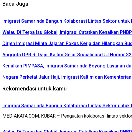
Baca Juga
Imigrasi Samarinda Bangun Kolaborasi Lintas Sektor untu
Walau Di Terpa Isu Global, Imigrasi Catatkan Kenaikan PNB
Dirjen Imigrasi Minta Jajaran Fokus Kerja dan Hilangkan Bu
Anggota DPR RI Dapil Kaltim Gelar Sosialisasi UU Nomor 3
Kenalkan PIMPASA, Imigrasi Samarinda Boyong Layanan d
Negara Perketat Jalur Haji, Imigrasi Kaltim dan Kementeria
Rekomendasi untuk kamu
Imigrasi Samarinda Bangun Kolaborasi Lintas Sektor untu
MEDIAKATA.COM, KUBAR – Penguatan kolaborasi lintas sektor 
Walau Di Terpa Isu Global, Imigrasi Catatkan Kenaikan PNB