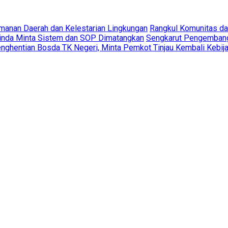
amanan Daerah dan Kelestarian Lingkungan
Rangkul Komunitas d
rinda Minta Sistem dan SOP Dimatangkan
Sengkarut Pengembang 
ghentian Bosda TK Negeri, Minta Pemkot Tinjau Kembali Kebij