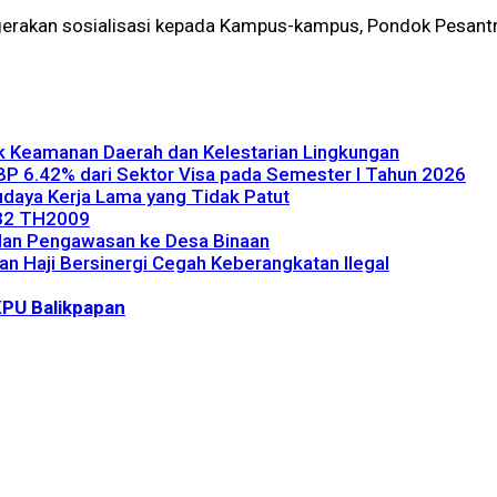
gerakan sosialisasi kepada Kampus-kampus, Pondok Pesant
uk Keamanan Daerah dan Kelestarian Lingkungan
NBP 6.42% dari Sektor Visa pada Semester I Tahun 2026
Budaya Kerja Lama yang Tidak Patut
 32 TH2009
dan Pengawasan ke Desa Binaan
ian Haji Bersinergi Cegah Keberangkatan Ilegal
PU Balikpapan