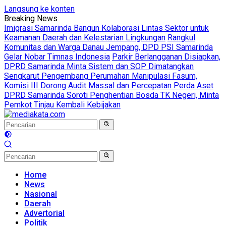
Langsung ke konten
Breaking News
Imigrasi Samarinda Bangun Kolaborasi Lintas Sektor untuk
Keamanan Daerah dan Kelestarian Lingkungan
Rangkul
Komunitas dan Warga Danau Jempang, DPD PSI Samarinda
Gelar Nobar Timnas Indonesia
Parkir Berlangganan Disiapkan,
DPRD Samarinda Minta Sistem dan SOP Dimatangkan
Sengkarut Pengembang Perumahan Manipulasi Fasum,
Komisi III Dorong Audit Massal dan Percepatan Perda Aset
DPRD Samarinda Soroti Penghentian Bosda TK Negeri, Minta
Pemkot Tinjau Kembali Kebijakan
Home
News
Nasional
Daerah
Advertorial
Politik