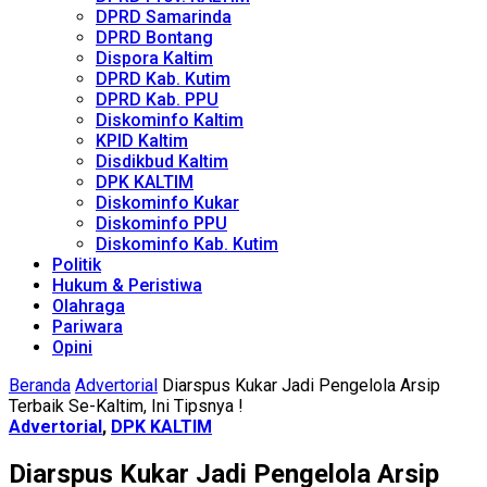
DPRD Samarinda
DPRD Bontang
Dispora Kaltim
DPRD Kab. Kutim
DPRD Kab. PPU
Diskominfo Kaltim
KPID Kaltim
Disdikbud Kaltim
DPK KALTIM
Diskominfo Kukar
Diskominfo PPU
Diskominfo Kab. Kutim
Politik
Hukum & Peristiwa
Olahraga
Pariwara
Opini
Beranda
Advertorial
Diarspus Kukar Jadi Pengelola Arsip
Terbaik Se-Kaltim, Ini Tipsnya !
Advertorial
,
DPK KALTIM
Diarspus Kukar Jadi Pengelola Arsip