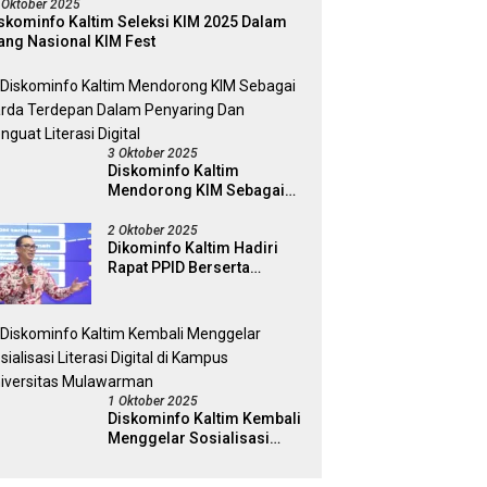
 Oktober 2025
skominfo Kaltim Seleksi KIM 2025 Dalam
ang Nasional KIM Fest
3 Oktober 2025
Diskominfo Kaltim
Mendorong KIM Sebagai
Garda Terdepan Dalam
Penyaring Dan Penguat
2 Oktober 2025
Dikominfo Kaltim Hadiri
Literasi Digital
Rapat PPID Berserta
Jajaran Pemerintah
Kabapaten Kutai Timur
1 Oktober 2025
Diskominfo Kaltim Kembali
Menggelar Sosialisasi
Literasi Digital di Kampus
Universitas Mulawarman