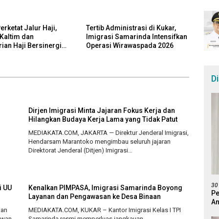
rketat Jalur Haji,
Tertib Administrasi di Kukar,
 Kaltim dan
Imigrasi Samarinda Intensifkan
ian Haji Bersinergi
Operasi Wirawaspada 2026
berangkatan Ilegal
D
Dirjen Imigrasi Minta Jajaran Fokus Kerja dan
Hilangkan Budaya Kerja Lama yang Tidak Patut
MEDIAKATA.COM, JAKARTA — Direktur Jenderal Imigrasi,
Hendarsam Marantoko mengimbau seluruh jajaran
Direktorat Jenderal (Ditjen) Imigrasi…
30
i UU
Kenalkan PIMPASA, Imigrasi Samarinda Boyong
Pe
Layanan dan Pengawasan ke Desa Binaan
An
gan
MEDIAKATA.COM, KUKAR – Kantor Imigrasi Kelas I TPI
Pr
ewan
Samarinda resmi memperluas jangkauan