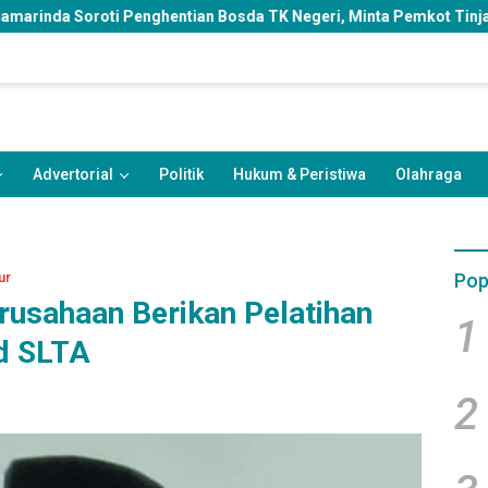
ntian Bosda TK Negeri, Minta Pemkot Tinjau Kembali Kebijakan
Advertorial
Politik
Hukum & Peristiwa
Olahraga
ur
Pop
rusahaan Berikan Pelatihan
1
d SLTA
2