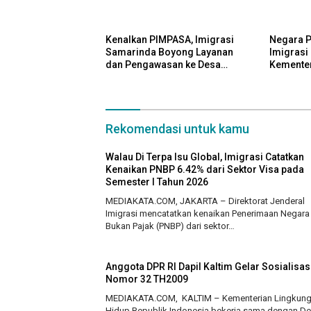
pada Semester I Tahun 2026
Kenalkan PIMPASA, Imigrasi
Negara Pe
Samarinda Boyong Layanan
Imigrasi
dan Pengawasan ke Desa
Kementer
Binaan
Cegah Ke
Rekomendasi untuk kamu
Walau Di Terpa Isu Global, Imigrasi Catatkan
Kenaikan PNBP 6.42% dari Sektor Visa pada
Semester I Tahun 2026
MEDIAKATA.COM, JAKARTA – Direktorat Jenderal
Imigrasi mencatatkan kenaikan Penerimaan Negara
Bukan Pajak (PNBP) dari sektor…
Anggota DPR RI Dapil Kaltim Gelar Sosialisas
Nomor 32 TH2009
MEDIAKATA.COM, KALTIM – Kementerian Lingkun
Hidup Republik Indonesia bekerja sama dengan D