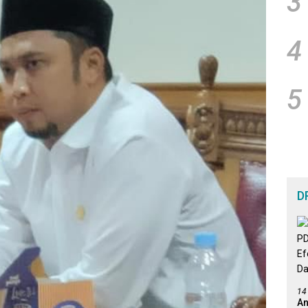
3
4
5
D
14
An