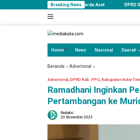
Langsung
dan Percepatan Perda Aset
Breaking News
DPRD Samarinda Soroti Penghe
ke
konten
Home
News
Nasional
Daerah
Beranda
Advertorial
Advertorial
,
DPRD Kab. PPU
,
Kabupaten Kutai Tim
Ramadhani Inginkan Pe
Pertambangan ke Muri
Redaksi
20 November 2023