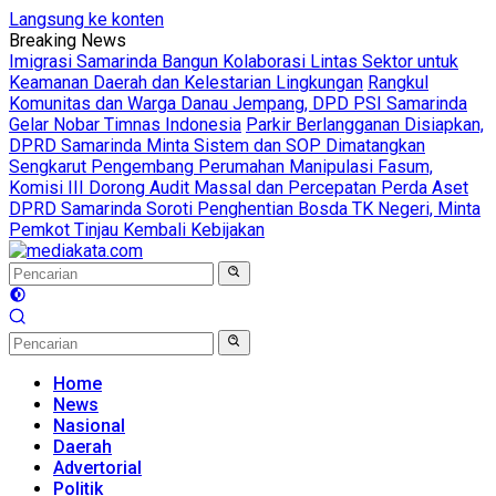
Langsung ke konten
Breaking News
Imigrasi Samarinda Bangun Kolaborasi Lintas Sektor untuk
Keamanan Daerah dan Kelestarian Lingkungan
Rangkul
Komunitas dan Warga Danau Jempang, DPD PSI Samarinda
Gelar Nobar Timnas Indonesia
Parkir Berlangganan Disiapkan,
DPRD Samarinda Minta Sistem dan SOP Dimatangkan
Sengkarut Pengembang Perumahan Manipulasi Fasum,
Komisi III Dorong Audit Massal dan Percepatan Perda Aset
DPRD Samarinda Soroti Penghentian Bosda TK Negeri, Minta
Pemkot Tinjau Kembali Kebijakan
Home
News
Nasional
Daerah
Advertorial
Politik