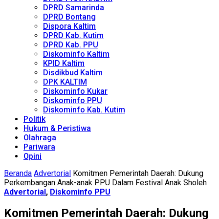
DPRD Samarinda
DPRD Bontang
Dispora Kaltim
DPRD Kab. Kutim
DPRD Kab. PPU
Diskominfo Kaltim
KPID Kaltim
Disdikbud Kaltim
DPK KALTIM
Diskominfo Kukar
Diskominfo PPU
Diskominfo Kab. Kutim
Politik
Hukum & Peristiwa
Olahraga
Pariwara
Opini
Beranda
Advertorial
Komitmen Pemerintah Daerah: Dukung
Perkembangan Anak-anak PPU Dalam Festival Anak Sholeh
Advertorial
,
Diskominfo PPU
Komitmen Pemerintah Daerah: Dukung