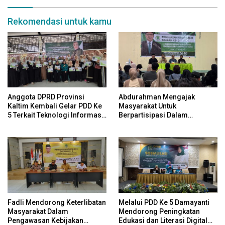
Rekomendasi untuk kamu
Anggota DPRD Provinsi
Abdurahman Mengajak
Kaltim Kembali Gelar PDD Ke
Masyarakat Untuk
5 Terkait Teknologi Informasi
Berpartisipasi Dalam
Untuk Efektivitas Pengawasan
Pengawasan Kebijakan
Publik Dan Demokrasi Daerah
Pemerintah Melalui Sistem
Platform Digital
Fadli Mendorong Keterlibatan
Melalui PDD Ke 5 Damayanti
Masyarakat Dalam
Mendorong Peningkatan
Pengawasan Kebijakan
Edukasi dan Literasi Digital