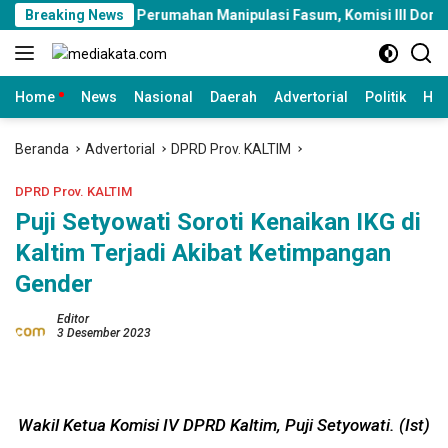
Langsung
mbang Perumahan Manipulasi Fasum, Komisi III Dorong Audit Mass
Breaking News
ke
konten
Home
News
Nasional
Daerah
Advertorial
Politik
Huk
Beranda
Advertorial
DPRD Prov. KALTIM
DPRD Prov. KALTIM
Puji Setyowati Soroti Kenaikan IKG di
Kaltim Terjadi Akibat Ketimpangan
Gender
Editor
3 Desember 2023
Wakil Ketua Komisi IV DPRD Kaltim, Puji Setyowati. (Ist)