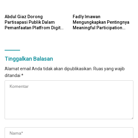
Pemerintah Yang Berbasis
Bagi Masyarakat
Digital
Abdul Giaz Dorong
Fadly Imawan
Partisapasi Publik Dalam
Mengungkapkan Pentingnya
Pemanfaatan Platfrom Digital
Meaningful Participation
Pemerintah Sebagai Wujud
Dalam Konteks Pembangunan
Demokrasi Daerah
Daerah Yang Berkelanjutan
Tinggalkan Balasan
Alamat email Anda tidak akan dipublikasikan.
Ruas yang wajib
ditandai
*