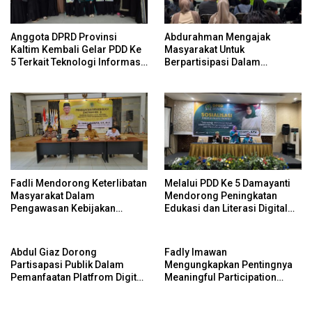
Anggota DPRD Provinsi
Abdurahman Mengajak
Kaltim Kembali Gelar PDD Ke
Masyarakat Untuk
5 Terkait Teknologi Informasi
Berpartisipasi Dalam
Untuk Efektivitas Pengawasan
Pengawasan Kebijakan
Publik Dan Demokrasi Daerah
Pemerintah Melalui Sistem
Platform Digital
Fadli Mendorong Keterlibatan
Melalui PDD Ke 5 Damayanti
Masyarakat Dalam
Mendorong Peningkatan
Pengawasan Kebijakan
Edukasi dan Literasi Digital
Pemerintah Yang Berbasis
Bagi Masyarakat
Digital
Abdul Giaz Dorong
Fadly Imawan
Partisapasi Publik Dalam
Mengungkapkan Pentingnya
Pemanfaatan Platfrom Digital
Meaningful Participation
Pemerintah Sebagai Wujud
Dalam Konteks Pembangunan
Demokrasi Daerah
Daerah Yang Berkelanjutan