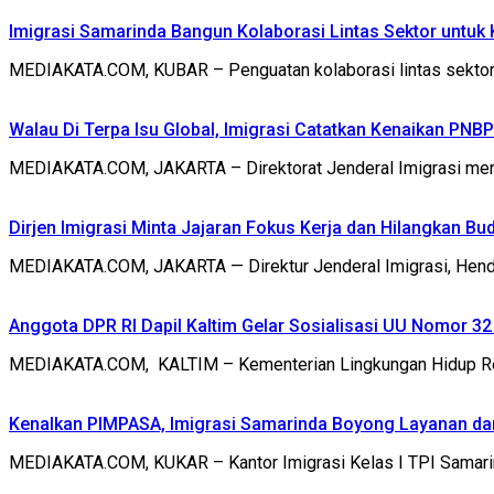
Imigrasi Samarinda Bangun Kolaborasi Lintas Sektor untu
MEDIAKATA.COM, KUBAR – Penguatan kolaborasi lintas sektor 
Walau Di Terpa Isu Global, Imigrasi Catatkan Kenaikan PNB
MEDIAKATA.COM, JAKARTA – Direktorat Jenderal Imigrasi men
Dirjen Imigrasi Minta Jajaran Fokus Kerja dan Hilangkan Bu
MEDIAKATA.COM, JAKARTA — Direktur Jenderal Imigrasi, Hendar
Anggota DPR RI Dapil Kaltim Gelar Sosialisasi UU Nomor 3
MEDIAKATA.COM, KALTIM – Kementerian Lingkungan Hidup Rep
Kenalkan PIMPASA, Imigrasi Samarinda Boyong Layanan d
MEDIAKATA.COM, KUKAR – Kantor Imigrasi Kelas I TPI Samar