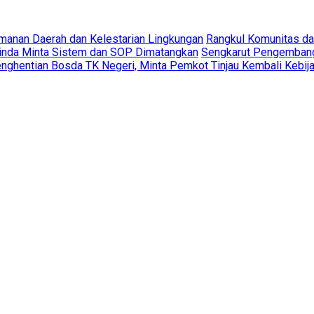
amanan Daerah dan Kelestarian Lingkungan
Rangkul Komunitas d
rinda Minta Sistem dan SOP Dimatangkan
Sengkarut Pengembang 
ghentian Bosda TK Negeri, Minta Pemkot Tinjau Kembali Kebij