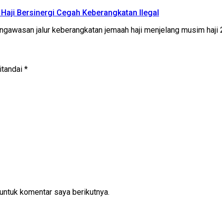
n Haji Bersinergi Cegah Keberangkatan Ilegal
asan jalur keberangkatan jemaah haji menjelang musim haji 
itandai
*
untuk komentar saya berikutnya.