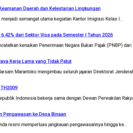
k Keamanan Daerah dan Kelestarian Lingkungan
menjadi semangat utama kegiatan Kantor Imigrasi Kelas I…
P 6.42% dari Sektor Visa pada Semester I Tahun 2026
catatkan kenaikan Penerimaan Negara Bukan Pajak (PNBP) dari 
daya Kerja Lama yang Tidak Patut
sam Marantoko mengimbau seluruh jajaran Direktorat Jenderal (
2 TH2009
ublik Indonesia bekerja sama dengan Dewan Perwakilan Rakya
an Pengawasan ke Desa Binaan
inda resmi memperluas jangkauan pengawasannya hingga ke…