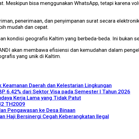
rat. Meskipun bisa menggunakan WhatsApp, tetapi karena volu
man, penerimaan, dan penyimpanan surat secara elektronik. 
bih mudah dan cepat.
an kondisi geografis Kaltim yang berbeda-beda. Ini bukan sep
KANDI akan membawa efisiensi dan kemudahan dalam pengel
rafis yang unik di Kaltim.
uk Keamanan Daerah dan Kelestarian Lingkungan
NBP 6.42% dari Sektor Visa pada Semester I Tahun 2026
Budaya Kerja Lama yang Tidak Patut
 32 TH2009
dan Pengawasan ke Desa Binaan
ian Haji Bersinergi Cegah Keberangkatan Ilegal