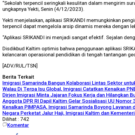
“Sekolah terpencil seringkali kesulitan dalam mengirim su
ungkapnya Yekti, Senin (4/12/2023).
Yekti menjelaskan, aplikasi SRIKANDI memungkinkan pengiri
terpencil dapat mengelola arsip dinamis mereka dengan le
“Aplikasi SRIKANDI ini menjadi sangat efektif. Sejalan deng
Disdikbud Kaltim optimis bahwa penggunaan aplikasi SRI
kelancaran operasional pendidikan di tengah tantangan geog
[ADV/RUL/TSN]
Berita Terkait
Imigrasi Samarinda Bangun Kolaborasi Lintas Sektor unt
Walau Di Terpa Isu Global, Imigrasi Catatkan Kenaikan P
Dirjen Imigrasi Minta Jajaran Fokus Kerja dan Hilangkan 
Anggota DPR RI Dapil Kaltim Gelar Sosialisasi UU Nomor
Kenalkan PIMPASA, Imigrasi Samarinda Boyong Layanan 
Negara Perketat Jalur Haji, Imigrasi Kaltim dan Kementer
Dilihat :
742
Komentar