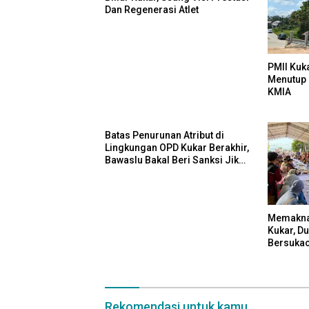
Dan Regenerasi Atlet
PMII Kuk
Menutup 
KMIA
Batas Penurunan Atribut di
Lingkungan OPD Kukar Berakhir,
Bawaslu Bakal Beri Sanksi Jika
Melanggar
Memaknai
Kukar, D
Bersukac
Rekomendasi untuk kamu