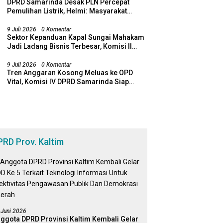
DPRD Samarinda Desak PLN Percepat
Pemulihan Listrik, Helmi: Masyarakat
Jangan Lagi Dirugikan Pemadaman
9 Juli 2026
0 Komentar
Sektor Kepanduan Kapal Sungai Mahakam
Jadi Ladang Bisnis Terbesar, Komisi II
DPRD Samarinda Desak Revitalisasi
Potensi Maritim
9 Juli 2026
0 Komentar
Tren Anggaran Kosong Meluas ke OPD
Vital, Komisi IV DPRD Samarinda Siap
Bawa Temuan ke Banggar
PRD Prov. Kaltim
 Juni 2026
ggota DPRD Provinsi Kaltim Kembali Gelar