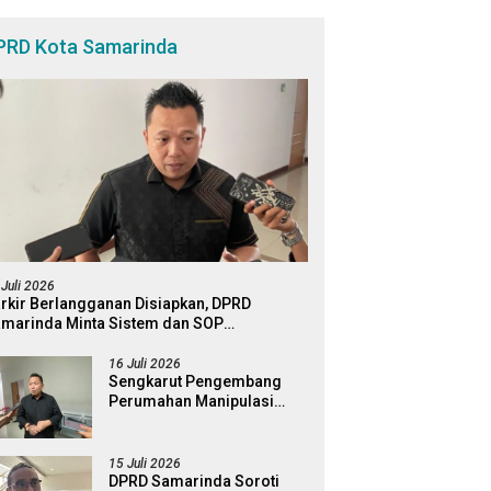
PRD Kota Samarinda
 Juli 2026
rkir Berlangganan Disiapkan, DPRD
marinda Minta Sistem dan SOP
matangkan
16 Juli 2026
Sengkarut Pengembang
Perumahan Manipulasi
Fasum, Komisi III Dorong
Audit Massal dan
Percepatan Perda Aset
15 Juli 2026
DPRD Samarinda Soroti