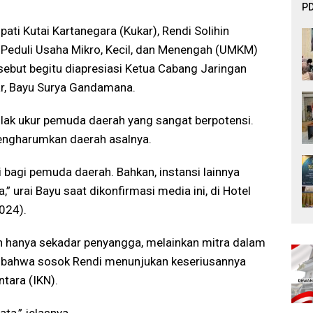
PD
Ef
pati Kutai Kartanegara (Kukar), Rendi Solihin
De
Peduli Usaha Mikro, Kecil, dan Menengah (UMKM)
ebut begitu diapresiasi Ketua Cabang Jaringan
ar, Bayu Surya Gandamana.
olak ukur pemuda daerah yang sangat berpotensi.
engharumkan daerah asalnya.
i bagi pemuda daerah. Bahkan, instansi lainnya
 urai Bayu saat dikonfirmasi media ini, di Hotel
024).
 hanya sekadar penyangga, melainkan mitra dalam
 bahwa sosok Rendi menunjukan keseriusannya
tara (IKN).