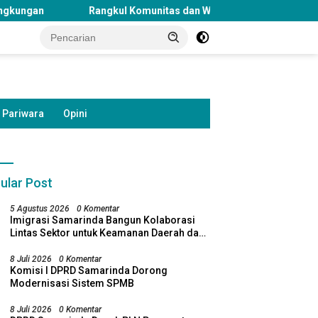
ul Komunitas dan Warga Danau Jempang, DPD PSI Samarinda Gela
Pariwara
Opini
ular Post
5 Agustus 2026
0 Komentar
Imigrasi Samarinda Bangun Kolaborasi
Lintas Sektor untuk Keamanan Daerah dan
Kelestarian Lingkungan
8 Juli 2026
0 Komentar
Komisi I DPRD Samarinda Dorong
Modernisasi Sistem SPMB
8 Juli 2026
0 Komentar