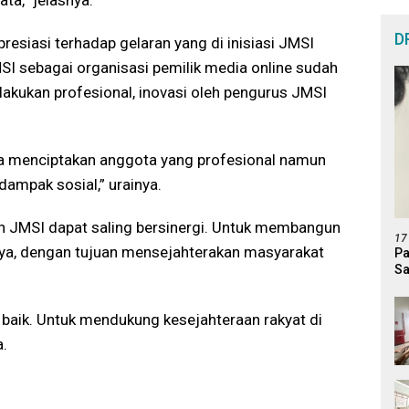
ta,” jelasnya.
D
resiasi terhadap gelaran yang di inisiasi JMSI
JMSI sebagai organisasi pemilik media online sudah
lakukan profesional, inovasi oleh pengurus JMSI
ra menciptakan anggota yang profesional namun
ampak sosial,” urainya.
an JMSI dapat saling bersinergi. Untuk membangun
17
nya, dengan tujuan mensejahterakan masyarakat
Pa
Sa
Di
 baik. Untuk mendukung kesejahteraan rakyat di
a.