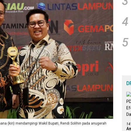
3
4
5
D
na (kiri) mendampingi Wakil Bupati, Rendi Solihin pada anugerah
14
An