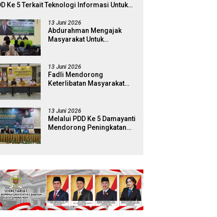
D Ke 5 Terkait Teknologi Informasi Untuk
ektivitas Pengawasan Publik Dan
mokrasi Daerah
13 Juni 2026
Abdurahman Mengajak
Masyarakat Untuk
Berpartisipasi Dalam
Pengawasan Kebijakan
Pemerintah Melalui Sistem
13 Juni 2026
Platform Digital
Fadli Mendorong
Keterlibatan Masyarakat
Dalam Pengawasan
Kebijakan Pemerintah Yang
Berbasis Digital
13 Juni 2026
Melalui PDD Ke 5 Damayanti
Mendorong Peningkatan
Edukasi dan Literasi Digital
Bagi Masyarakat