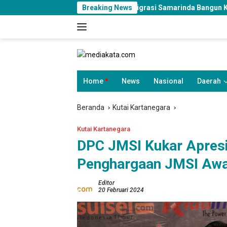
Langsung
Imigrasi Samarinda Bangun Kolaborasi Lintas Sektor
Breaking News
ke
konten
Home
News
Nasional
Daerah
Beranda
Kutai Kartanegara
Kutai Kartanegara
DPC JMSI Kukar Apresi
Penghargaan JMSI Awa
Editor
20 Februari 2024