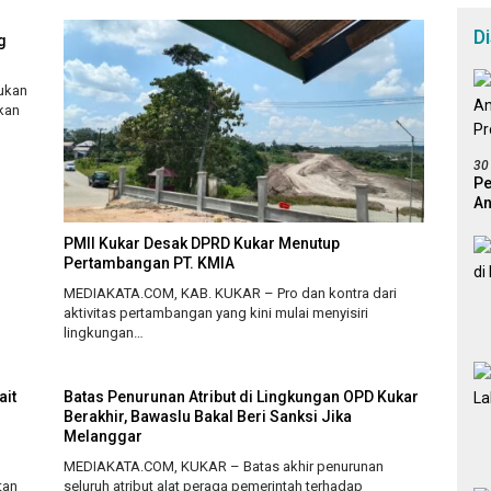
D
g
ukan
skan
30
Pe
An
Pr
PMII Kukar Desak DPRD Kukar Menutup
Pertambangan PT. KMIA
MEDIAKATA.COM, KAB. KUKAR – Pro dan kontra dari
aktivitas pertambangan yang kini mulai menyisiri
lingkungan…
ait
Batas Penurunan Atribut di Lingkungan OPD Kukar
Berakhir, Bawaslu Bakal Beri Sanksi Jika
Melanggar
MEDIAKATA.COM, KUKAR – Batas akhir penurunan
tan
seluruh atribut alat peraga pemerintah terhadap