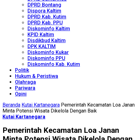
DPRD Bontang
Dispora Kaltim
DPRD Kab. Kutim
DPRD Kab. PPU
Diskominfo Kaltim
KPID Kaltim
Disdikbud Kaltim
DPK KALTIM
Diskominfo Kukar
Diskominfo PPU
Diskominfo Kab. Kutim
Politik
Hukum & Peristiwa
Olahraga
Pariwara
Opini
Beranda
Kutai Kartanegara
Pemerintah Kecamatan Loa Janan
Minta Potensi Wisata Dikelola Dengan Baik
Kutai Kartanegara
Pemerintah Kecamatan Loa Janan
Minta Potensi Wisata Dikelola Dengan