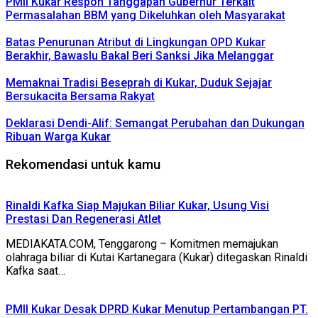
PMII Kukar Respon Tanggapan Gubernur Terkait
Permasalahan BBM yang Dikeluhkan oleh Masyarakat
Batas Penurunan Atribut di Lingkungan OPD Kukar
Berakhir, Bawaslu Bakal Beri Sanksi Jika Melanggar
Memaknai Tradisi Beseprah di Kukar, Duduk Sejajar
Bersukacita Bersama Rakyat
Deklarasi Dendi-Alif: Semangat Perubahan dan Dukungan
Ribuan Warga Kukar
Rekomendasi untuk kamu
Rinaldi Kafka Siap Majukan Biliar Kukar, Usung Visi
Prestasi Dan Regenerasi Atlet
MEDIAKATA.COM, Tenggarong – Komitmen memajukan
olahraga biliar di Kutai Kartanegara (Kukar) ditegaskan Rinaldi
Kafka saat…
PMII Kukar Desak DPRD Kukar Menutup Pertambangan PT.