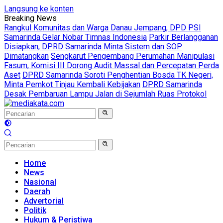
Langsung ke konten
Breaking News
Rangkul Komunitas dan Warga Danau Jempang, DPD PSI
Samarinda Gelar Nobar Timnas Indonesia
Parkir Berlangganan
Disiapkan, DPRD Samarinda Minta Sistem dan SOP
Dimatangkan
Sengkarut Pengembang Perumahan Manipulasi
Fasum, Komisi III Dorong Audit Massal dan Percepatan Perda
Aset
DPRD Samarinda Soroti Penghentian Bosda TK Negeri,
Minta Pemkot Tinjau Kembali Kebijakan
DPRD Samarinda
Desak Pembaruan Lampu Jalan di Sejumlah Ruas Protokol
Home
News
Nasional
Daerah
Advertorial
Politik
Hukum & Peristiwa