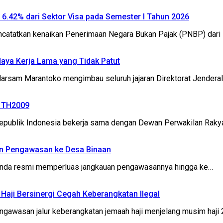
P 6.42% dari Sektor Visa pada Semester I Tahun 2026
catatkan kenaikan Penerimaan Negara Bukan Pajak (PNBP) dari 
daya Kerja Lama yang Tidak Patut
sam Marantoko mengimbau seluruh jajaran Direktorat Jenderal (
2 TH2009
ublik Indonesia bekerja sama dengan Dewan Perwakilan Rakya
an Pengawasan ke Desa Binaan
inda resmi memperluas jangkauan pengawasannya hingga ke…
n Haji Bersinergi Cegah Keberangkatan Ilegal
asan jalur keberangkatan jemaah haji menjelang musim haji 