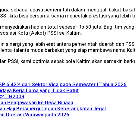
pi juga sebagai upaya pemerintah dalam menggali bakat-baka
SI, kita bisa bersama-sama mencetak prestasi yang lebih ti
menyediakan hadiah total sebesar Rp 50 juta. Bagi tim yang
sosiasi Kota (Askot) PSSI se-Kaltim.
in sinergi yang lebih erat antara pemerintah daerah dan PSS
enta-talenta muda berbakat yang siap membawa nama Kaltim 
dan PSSI, kami optimis sepak bola Kaltim akan semakin be
NBP 6.42% dari Sektor Visa pada Semester I Tahun 2026
Budaya Kerja Lama yang Tidak Patut
 32 TH2009
dan Pengawasan ke Desa Binaan
ian Haji Bersinergi Cegah Keberangkatan Ilegal
ifkan Operasi Wirawaspada 2026