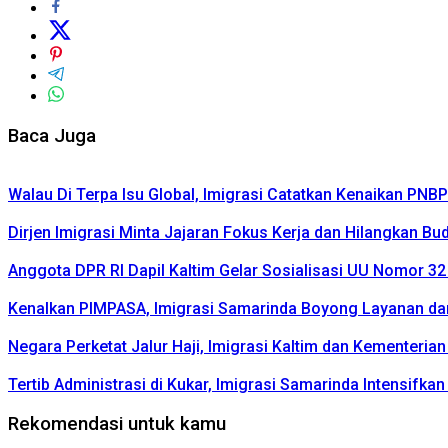
Baca Juga
Walau Di Terpa Isu Global, Imigrasi Catatkan Kenaikan PNB
Dirjen Imigrasi Minta Jajaran Fokus Kerja dan Hilangkan Bu
Anggota DPR RI Dapil Kaltim Gelar Sosialisasi UU Nomor 3
Kenalkan PIMPASA, Imigrasi Samarinda Boyong Layanan d
Negara Perketat Jalur Haji, Imigrasi Kaltim dan Kementeria
Tertib Administrasi di Kukar, Imigrasi Samarinda Intensifk
Rekomendasi untuk kamu