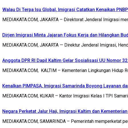
Walau Di Terpa Isu Global, Imigrasi Catatkan Kenaikan PNB
MEDIAKATA.COM, JAKARTA – Direktorat Jenderal Imigrasi men
Dirjen Imigrasi Minta Jajaran Fokus Kerja dan Hilangkan Bu
MEDIAKATA.COM, JAKARTA — Direktur Jenderal Imigrasi, Hendar
Anggota DPR RI Dapil Kaltim Gelar Sosialisasi UU Nomor 3
MEDIAKATA.COM, KALTIM – Kementerian Lingkungan Hidup Rep
Kenalkan PIMPASA, Imigrasi Samarinda Boyong Layanan d
MEDIAKATA.COM, KUKAR – Kantor Imigrasi Kelas I TPI Samar
Negara Perketat Jalur Haji, Imigrasi Kaltim dan Kementeria
MEDIAKATA.COM, SAMARINDA – Pemerintah memperketat pengaw