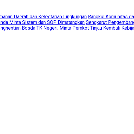
amanan Daerah dan Kelestarian Lingkungan
Rangkul Komunitas d
rinda Minta Sistem dan SOP Dimatangkan
Sengkarut Pengembang 
ghentian Bosda TK Negeri, Minta Pemkot Tinjau Kembali Kebij