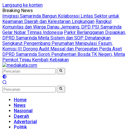
Langsung ke konten
Breaking News
Imigrasi Samarinda Bangun Kolaborasi Lintas Sektor untuk
Keamanan Daerah dan Kelestarian Lingkungan
Rangkul
Komunitas dan Warga Danau Jempang, DPD PSI Samarinda
Gelar Nobar Timnas Indonesia
Parkir Berlangganan Disiapkan,
DPRD Samarinda Minta Sistem dan SOP Dimatangkan
Sengkarut Pengembang Perumahan Manipulasi Fasum,
Komisi III Dorong Audit Massal dan Percepatan Perda Aset
DPRD Samarinda Soroti Penghentian Bosda TK Negeri, Minta
Pemkot Tinjau Kembali Kebijakan
Home
News
Nasional
Daerah
Advertorial
Politik