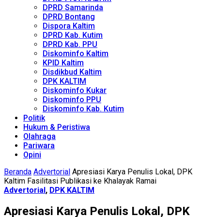
DPRD Samarinda
DPRD Bontang
Dispora Kaltim
DPRD Kab. Kutim
DPRD Kab. PPU
Diskominfo Kaltim
KPID Kaltim
Disdikbud Kaltim
DPK KALTIM
Diskominfo Kukar
Diskominfo PPU
Diskominfo Kab. Kutim
Politik
Hukum & Peristiwa
Olahraga
Pariwara
Opini
Beranda
Advertorial
Apresiasi Karya Penulis Lokal, DPK
Kaltim Fasilitasi Publikasi ke Khalayak Ramai
Advertorial
,
DPK KALTIM
Apresiasi Karya Penulis Lokal, DPK