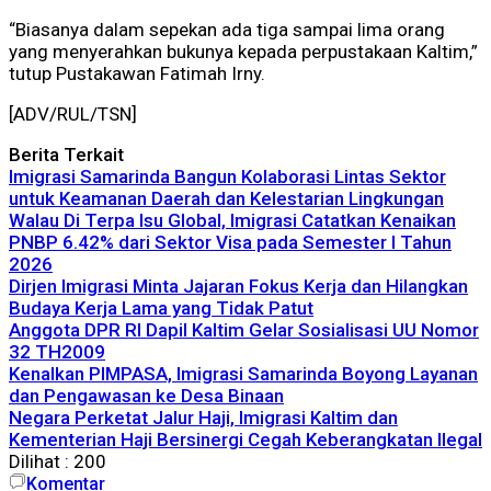
“Biasanya dalam sepekan ada tiga sampai lima orang
yang menyerahkan bukunya kepada perpustakaan Kaltim,”
tutup Pustakawan Fatimah Irny.
[ADV/RUL/TSN]
Berita Terkait
Imigrasi Samarinda Bangun Kolaborasi Lintas Sektor
untuk Keamanan Daerah dan Kelestarian Lingkungan
Walau Di Terpa Isu Global, Imigrasi Catatkan Kenaikan
PNBP 6.42% dari Sektor Visa pada Semester I Tahun
2026
Dirjen Imigrasi Minta Jajaran Fokus Kerja dan Hilangkan
Budaya Kerja Lama yang Tidak Patut
Anggota DPR RI Dapil Kaltim Gelar Sosialisasi UU Nomor
32 TH2009
Kenalkan PIMPASA, Imigrasi Samarinda Boyong Layanan
dan Pengawasan ke Desa Binaan
Negara Perketat Jalur Haji, Imigrasi Kaltim dan
Kementerian Haji Bersinergi Cegah Keberangkatan Ilegal
Dilihat :
200
Komentar