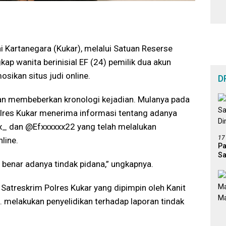
i Kartanegara (Kukar), melalui Satuan Reserse
kap wanita berinisial EF (24) pemilik dua akun
ikan situs judi online.
D
an membeberkan kronologi kejadian. Mulanya pada
lres Kukar menerima informasi tentang adanya
x_ dan @Efxxxxxx22 yang telah melalukan
17
line.
Pa
Sa
 benar adanya tindak pidana,” ungkapnya.
Di
 Satreskrim Polres Kukar yang dipimpin oleh Kanit
K. melakukan penyelidikan terhadap laporan tindak