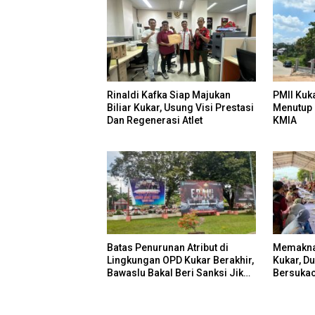
Rinaldi Kafka Siap Majukan
PMII Kuk
Biliar Kukar, Usung Visi Prestasi
Menutup 
Dan Regenerasi Atlet
KMIA
Batas Penurunan Atribut di
Memaknai
Lingkungan OPD Kukar Berakhir,
Kukar, D
Bawaslu Bakal Beri Sanksi Jika
Bersukac
Melanggar