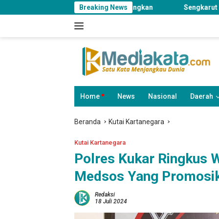
Langsung
em dan SOP Dimatangkan
Breaking News
Sengkarut Pengembang Perumahan 
ke
konten
Home
News
Nasional
Daerah
Beranda
Kutai Kartanegara
Kutai Kartanegara
Polres Kukar Ringkus 
Medsos Yang Promosika
Redaksi
18 Juli 2024