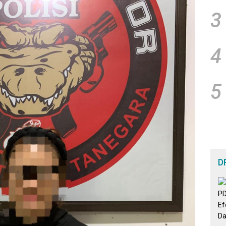
3
4
5
D