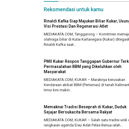
Rekomendasi untuk kamu
Rinaldi Kafka Siap Majukan Biliar Kukar, Usun
Visi Prestasi Dan Regenerasi Atlet
MEDIAKATA.COM, Tenggarong – Komitmen memaj
olahraga biliar di Kutai Kartanegara (Kukar) ditega
Rinaldi Kafka saat…
PMII Kukar Respon Tanggapan Gubernur Terk
Permasalahan BBM yang Dikeluhkan oleh
Masyarakat
MEDIAKATA.COM, KUKAR – Maraknya kerusakan
Kendaraan akibat BBM (Pertamax) di tanah Kaliman
timur kini makin…
Memaknai Tradisi Beseprah di Kukar, Duduk
Sejajar Bersukacita Bersama Rakyat
MEDIAKATA.COM, KUKAR – Salah satu tradisi unik
rangkaian agenda Erau Adat Pelas Benua ialah…