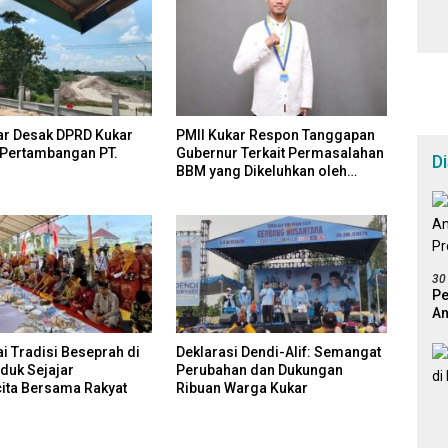
ar Desak DPRD Kukar
PMII Kukar Respon Tanggapan
Pertambangan PT.
Gubernur Terkait Permasalahan
D
BBM yang Dikeluhkan oleh
Masyarakat
30
Pe
An
Pr
 Tradisi Beseprah di
Deklarasi Dendi-Alif: Semangat
uduk Sejajar
Perubahan dan Dukungan
ita Bersama Rakyat
Ribuan Warga Kukar