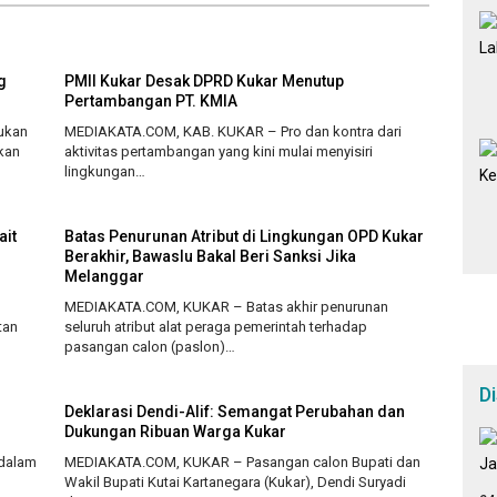
g
PMII Kukar Desak DPRD Kukar Menutup
Pertambangan PT. KMIA
ukan
MEDIAKATA.COM, KAB. KUKAR – Pro dan kontra dari
skan
aktivitas pertambangan yang kini mulai menyisiri
lingkungan…
ait
Batas Penurunan Atribut di Lingkungan OPD Kukar
Berakhir, Bawaslu Bakal Beri Sanksi Jika
Melanggar
MEDIAKATA.COM, KUKAR – Batas akhir penurunan
tan
seluruh atribut alat peraga pemerintah terhadap
pasangan calon (paslon)…
D
Deklarasi Dendi-Alif: Semangat Perubahan dan
Dukungan Ribuan Warga Kukar
 dalam
MEDIAKATA.COM, KUKAR – Pasangan calon Bupati dan
Wakil Bupati Kutai Kartanegara (Kukar), Dendi Suryadi