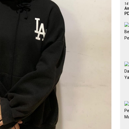
14
An
PD
Ef
De