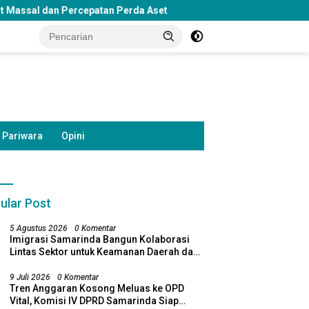
an Perda Aset
DPRD Samarinda Soroti Penghentian Bosda T
Pariwara
Opini
ular Post
5 Agustus 2026
0 Komentar
Imigrasi Samarinda Bangun Kolaborasi
Lintas Sektor untuk Keamanan Daerah dan
Kelestarian Lingkungan
9 Juli 2026
0 Komentar
Tren Anggaran Kosong Meluas ke OPD
Vital, Komisi IV DPRD Samarinda Siap