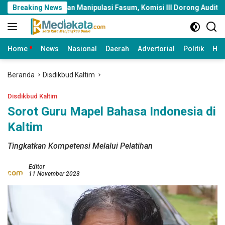
Langsung
mahan Manipulasi Fasum, Komisi III Dorong Audit Massal dan Pe
Breaking News
ke
konten
Home
News
Nasional
Daerah
Advertorial
Politik
Huk
Beranda
Disdikbud Kaltim
Disdikbud Kaltim
Sorot Guru Mapel Bahasa Indonesia di
Kaltim
Tingkatkan Kompetensi Melalui Pelatihan
Editor
11 November 2023