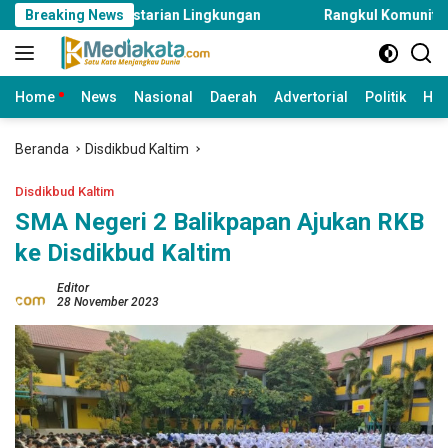
Langsung
n Kelestarian Lingkungan
Breaking News
Rangkul Komunitas dan Warga D
ke
konten
Home
News
Nasional
Daerah
Advertorial
Politik
Huk
Beranda
Disdikbud Kaltim
Disdikbud Kaltim
SMA Negeri 2 Balikpapan Ajukan RKB
ke Disdikbud Kaltim
Editor
28 November 2023