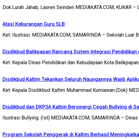
Dok.Lurah Jahab, Laoren Seinden MEDIAKATA.COM, KUKAR – Lu
Atasi Kekurangan Guru SLB
Ket: Ilustrasi. MEDIAKATA.COM, SAMARINDA – Sekolah Luar Bi
Disdikbud Balikpapan Rancang Sistem Integrasi Pendidikan
Ket: Kepala Dinas Pendidikan dan Kebudayaan Kota Balikpapa
Disdikbud Kaltim Tekankan Seluruh Naungannya Wajib Aplika
Ket: Kepala Disdikbud Kaltim Muhammad Kurniawan.(Dok) MED
Disdikbud dan DKP3A Kaltim Bersinergi Cegah Bullying di S
Ilustrasi Bullying. (Ist) MEDIAKATA.COM, SAMARINDA – Dinas 
Program Sekolah Penggerak di Kaltim Berhasil Meningkatka