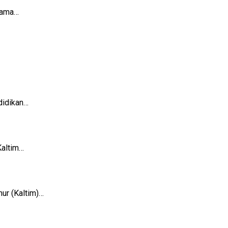
gama…
didikan…
Kaltim…
ur (Kaltim)…