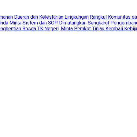
amanan Daerah dan Kelestarian Lingkungan
Rangkul Komunitas d
rinda Minta Sistem dan SOP Dimatangkan
Sengkarut Pengembang 
ghentian Bosda TK Negeri, Minta Pemkot Tinjau Kembali Kebij