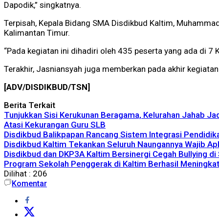
Dapodik,” singkatnya.
Terpisah, Kepala Bidang SMA Disdikbud Kaltim, Muhammad J
Kalimantan Timur.
“Pada kegiatan ini dihadiri oleh 435 peserta yang ada di 7
Terakhir, Jasniansyah juga memberkan pada akhir kegiata
[ADV/DISDIKBUD/TSN]
Berita Terkait
Tunjukkan Sisi Kerukunan Beragama, Kelurahan Jahab 
Atasi Kekurangan Guru SLB
Disdikbud Balikpapan Rancang Sistem Integrasi Pendidik
Disdikbud Kaltim Tekankan Seluruh Naungannya Wajib Apl
Disdikbud dan DKP3A Kaltim Bersinergi Cegah Bullying di
Program Sekolah Penggerak di Kaltim Berhasil Meningkat
Dilihat :
206
Komentar