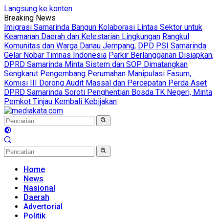
Langsung ke konten
Breaking News
Imigrasi Samarinda Bangun Kolaborasi Lintas Sektor untuk
Keamanan Daerah dan Kelestarian Lingkungan
Rangkul
Komunitas dan Warga Danau Jempang, DPD PSI Samarinda
Gelar Nobar Timnas Indonesia
Parkir Berlangganan Disiapkan,
DPRD Samarinda Minta Sistem dan SOP Dimatangkan
Sengkarut Pengembang Perumahan Manipulasi Fasum,
Komisi III Dorong Audit Massal dan Percepatan Perda Aset
DPRD Samarinda Soroti Penghentian Bosda TK Negeri, Minta
Pemkot Tinjau Kembali Kebijakan
Home
News
Nasional
Daerah
Advertorial
Politik